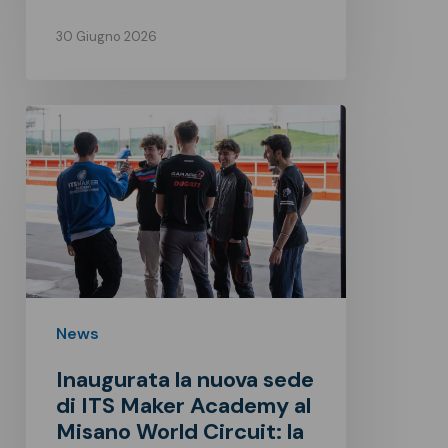
30 Giugno 2026
Inaugurata
la
nuova
sede
di
ITS
Maker
Academy
News
al
Inaugurata la nuova sede
Misano
di ITS Maker Academy al
World
Misano World Circuit: la