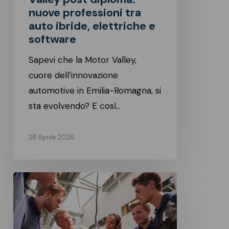
ibride,
nuove professioni tra
elettriche
auto ibride, elettriche e
e
software
software
Sapevi che la Motor Valley,
cuore dell’innovazione
automotive in Emilia-Romagna, si
sta evolvendo? E così…
28 Aprile 2026
Scuola
e
Impresa:
come