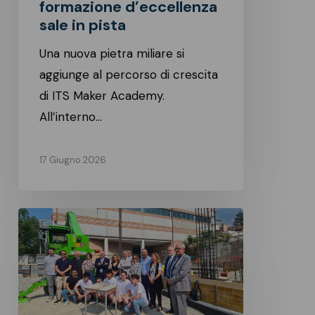
Circuit:
formazione d’eccellenza
la
sale in pista
formazione
Una nuova pietra miliare si
d’eccellenza
aggiunge al percorso di crescita
sale
di ITS Maker Academy.
in
All’interno…
pista
17 Giugno 2026
Fornovo,
posata
la
prima
pietra