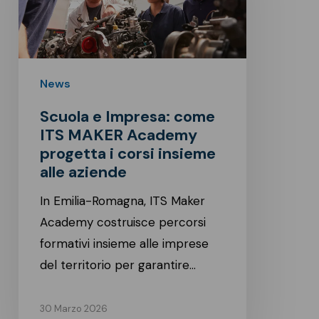
ITS
MAKER
Academy
progetta
News
i
Scuola e Impresa: come
corsi
ITS MAKER Academy
insieme
progetta i corsi insieme
alle
alle aziende
aziende
In Emilia-Romagna, ITS Maker
Academy costruisce percorsi
formativi insieme alle imprese
del territorio per garantire…
30 Marzo 2026