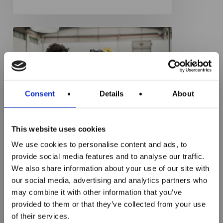
Quanto
guadagna
un
diplomato
ITS
Consent
Details
About
Sono aperte le
nel
iscrizioni ai corsi
2026
This website uses cookies
ITS MAKER
News
We use cookies to personalise content and ads, to
Academy per il
provide social media features and to analyse our traffic.
Quanto guadagna un
We also share information about your use of our site with
biennio 2026–2028!
diplomato ITS nel 2026
our social media, advertising and analytics partners who
may combine it with other information that you’ve
Se stai cercando un percorso
provided to them or that they’ve collected from your use
Chiusura iscrizioni:
post diploma che porti a un
of their services.