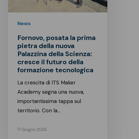
della
nuova
Palazzina
News
della
Fornovo, posata la prima
Scienza:
pietra della nuova
cresce
Palazzina della Scienza:
il
cresce il futuro della
futuro
formazione tecnologica
della
La crescita di ITS Maker
formazione
Academy segna una nuova,
tecnologica
importantissima tappa sul
territorio. Con la…
17 Giugno 2026