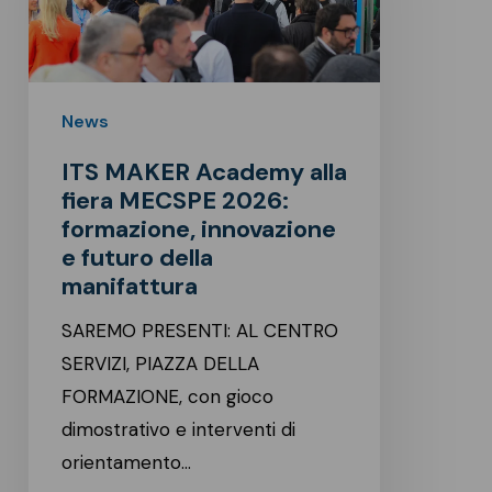
fiera
MECSPE
2026:
formazione,
News
innovazione
ITS MAKER Academy alla
e
fiera MECSPE 2026:
futuro
formazione, innovazione
della
e futuro della
manifattura
manifattura
SAREMO PRESENTI: AL CENTRO
SERVIZI, PIAZZA DELLA
FORMAZIONE, con gioco
dimostrativo e interventi di
orientamento…