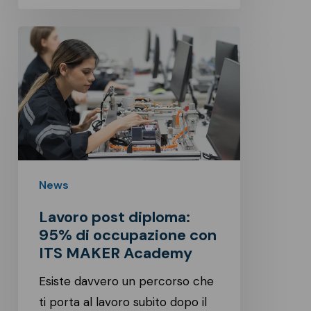
Lavoro
post
diploma:
95%
di
occupazione
con
ITS
News
MAKER
Lavoro post diploma:
Academy
95% di occupazione con
ITS MAKER Academy
Esiste davvero un percorso che
ti porta al lavoro subito dopo il