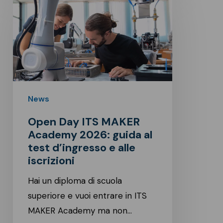
Day
ITS
MAKER
Academy
2026:
guida
al
News
test
Open Day ITS MAKER
d’ingresso
Academy 2026: guida al
e
test d’ingresso e alle
alle
iscrizioni
iscrizioni
Hai un diploma di scuola
superiore e vuoi entrare in ITS
MAKER Academy ma non…