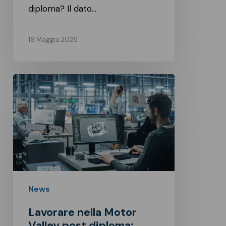
diploma? Il dato…
19 Maggio 2026
Lavorare
nella
Motor
Valley
post
diploma:
nuove
professioni
News
tra
Lavorare nella Motor
auto
Valley post diploma: