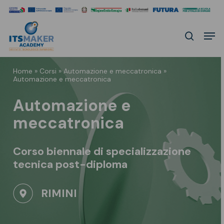
Skip
to
Men
main
search
content
Home
»
Corsi
»
Automazione e meccatronica
»
Automazione e meccatronica
Automazione e
meccatronica
Corso biennale di specializzazione
tecnica
post-diploma
RIMINI