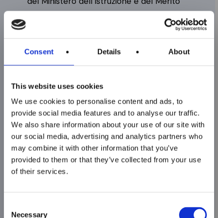
del Ministero dell’Istruzione e del Merito
(MIM) dedicati al sistema ITS Academy, ai
sensi della Legge 99/2022;
Risorse regionali, stanziate dalla Regione
Consent
Details
About
Emilia-Romagna nell’ambito delle proprie
Sono aperte le
politiche attive per il lavoro e la formazione,
iscrizioni ai corsi
This website uses cookies
in sinergia con il Patto per il Lavoro e per il
ITS MAKER
We use cookies to personalise content and ads, to
Clima e con la strategia di Specializzazione
Academy per il
provide social media features and to analyse our traffic.
Intelligente (S3) regionale.
We also share information about your use of our site with
biennio 2026–2028!
our social media, advertising and analytics partners who
Questa convergenza di fonti pubbliche
may combine it with other information that you’ve
provided to them or that they’ve collected from your use
Chiusura iscrizioni:
consente la fruizione gratuita o a costi ridotti
of their services.
del percorso per i partecipanti, garantendo al
15 Ottobre – ore
contempo elevati standard qualitativi certificati
15.00
e un forte raccordo con le imprese del
Consent
Necessary
Selection