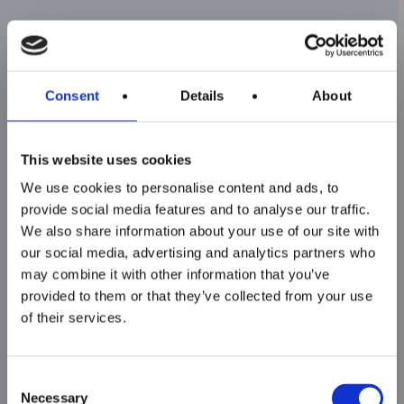
Il finanziamento pubblico complessivo si
articola su tre livelli:
Consent
Details
About
Risorse europee (FSE+), a titolo di
Sono aperte le
cofinanziamento comunitario, nell’ambito
iscrizioni ai corsi
This website uses cookies
del PR ER FSE+ 2021–2027;
ITS MAKER
We use cookies to personalise content and ads, to
Risorse nazionali, a valere su stanziamenti
Academy per il
provide social media features and to analyse our traffic.
del Ministero dell’Istruzione e del Merito
We also share information about your use of our site with
biennio 2026–2028!
(MIM) dedicati al sistema ITS Academy, ai
our social media, advertising and analytics partners who
sensi della Legge 99/2022;
may combine it with other information that you’ve
provided to them or that they’ve collected from your use
Chiusura iscrizioni:
Risorse regionali, stanziate dalla Regione
of their services.
Emilia-Romagna nell’ambito delle proprie
15 Ottobre – ore
politiche attive per il lavoro e la formazione,
15.00
in sinergia con il Patto per il Lavoro e per il
Consent
Necessary
Selection