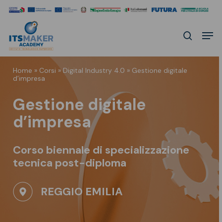
Skip
to
Men
main
search
content
Home
»
Corsi
»
Digital Industry 4.0
»
Gestione digitale
d’impresa
Gestione digitale
d’impresa
Corso biennale di specializzazione
tecnica
post-diploma
REGGIO EMILIA