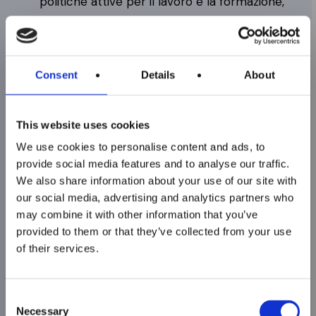
politiche attive per il lavoro e la formazione,
in sinergia con il Patto per il Lavoro e per il
Clima e con la strategia di Specializzazione
Intelligente (S3) regionale.
Consent
Details
About
Sono aperte le
Questa convergenza di fonti pubbliche
iscrizioni ai corsi
This website uses cookies
consente la fruizione gratuita o a costi ridotti
ITS MAKER
We use cookies to personalise content and ads, to
del percorso per i partecipanti, garantendo al
Academy per il
provide social media features and to analyse our traffic.
contempo elevati standard qualitativi certificati
We also share information about your use of our site with
biennio 2026–2028!
e un forte raccordo con le imprese del
our social media, advertising and analytics partners who
territorio emiliano-romagnolo, in particolare nei
may combine it with other information that you’ve
provided to them or that they’ve collected from your use
Chiusura iscrizioni:
settori della meccatronica, dell’agrifood, del
of their services.
digitale e della green economy.
15 Ottobre – ore
15.00
Consent
Obiettivi formativi
Necessary
Selection