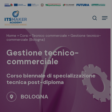
Skip
to
Men
main
search
content
Home
»
Corsi
»
Tecnico commerciale
»
Gestione tecnico-
commerciale (Bologna)
Gestione tecnico-
commerciale
Corso biennale di specializzazione
tecnica
post-diploma
BOLOGNA