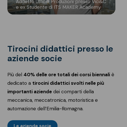
Addetto Ufficio Produzioni presso Vici&C
e ex Studente di ITS MAKER Academy
Tirocini didattici presso le
aziende socie
Più del
40% delle ore totali dei corsi biennali
è
dedicato a
tirocini didattici
svolti nelle più
importanti aziende
dei comparti della
meccanica, meccatronica, motoristica e
automazione dell’Emilia-Romagna.
Le aziende socie