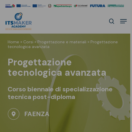
Skip
to
Men
main
search
content
Home
»
Corsi
»
Progettazione e materiali
»
Progettazione
tecnologica avanzata
Progettazione
tecnologica avanzata
Corso biennale di specializzazione
tecnica
post-diploma
FAENZA