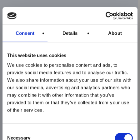
Obiettivi formativi
Il
Tecnico superiore per la progettazione e la
Consent
Details
About
Sono aperte le
produzione meccatronica avanzata CAD-
iscrizioni ai corsi
CAM
possiede le competenze per disegnare,
This website uses cookies
progettare, ingegnerizzare prodotti o
ITS MAKER
We use cookies to personalise content and ads, to
macchinari; a partire dal disegno meccanico,
Academy per il
provide social media features and to analyse our traffic.
definisce le specifiche di lavorazione dei pezzi e
We also share information about your use of our site with
biennio 2026–2028!
our social media, advertising and analytics partners who
i programmi delle lavorazioni CNC per
may combine it with other information that you’ve
asportazione tramite CAM, oppure per
provided to them or that they’ve collected from your use
Chiusura iscrizioni:
produzioni additive (stampa 3D). La figura
of their services.
15 Ottobre – ore
prevede competenze organizzative per
15.00
coordinarsi con le altre funzioni aziendali e in
Consent
particolare con la programmazione e coi
Necessary
Selection