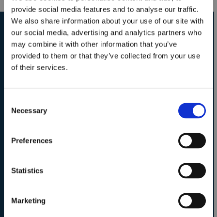
Academy per il
provide social media features and to analyse our traffic.
We also share information about your use of our site with
biennio 2026–2028!
our social media, advertising and analytics partners who
may combine it with other information that you’ve
Richiedi informazioni sui
provided to them or that they’ve collected from your use
Chiusura iscrizioni:
of their services.
corsi e le sedi ITS MAKER
15 Ottobre – ore
Academy
15.00
Consent
Necessary
Selection
Compila il form per ricevere dettagli su corsi,
programmi, modalità di iscrizione e opportunità
Iscriviti subito
Preferences
di carriera.
Costruisci il tuo futuro
professionale ora!
Statistics
Sei ancora indeciso su quale
Scopri perchè sceglierci
corso scegliere?
Marketing
Partecipa agli Open Days di