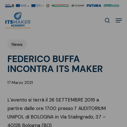
Skip
to
Men
main
search
content
News
FEDERICO BUFFA
INCONTRA ITS MAKER
17 Marzo 2021
L’evento si terrà il 26 SETTEMBRE 2019 a
partire dalle ore 17.00 presso l’ AUDITORIUM
UNIPOL di BOLOGNA in Via Stalingrado, 37 –
40128 Bologna (BO)