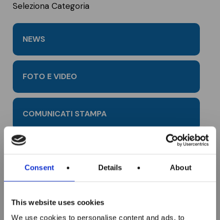
Seleziona Categoria
NEWS
FOTO E VIDEO
COMUNICATI STAMPA
RASSEGNA STAMPA
Consent
Details
About
Sono aperte le
TESTIMONIANZE
iscrizioni ai corsi
This website uses cookies
ITS MAKER
We use cookies to personalise content and ads, to