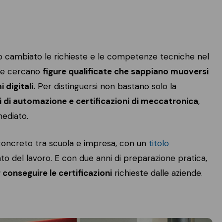
(Bologna)
Materiali compositi
Indus
motor sport e
Gestione tecnico-
stampa 3D
commerciale
(Modena)
Motori endotermici,
ibridi ed elettrici
Gestione tecnico-
 cambiato le richieste e le competenze tecniche nel
commerciale
nde cercano
figure qualificate che sappiano muoversi
Restauro e auto
(Rimini)
storiche
digitali.
Per distinguersi non bastano solo la
Sport & Electric
ni di automazione e certificazioni di meccatronica
,
Motorcycle
mediato.
ncreto tra scuola e impresa, con un
titolo
o del lavoro. E con due anni di preparazione pratica,
 conseguire le certificazioni
richieste dalle aziende.