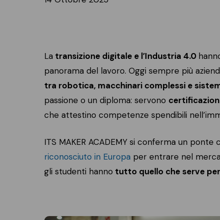
avanzata
& Beverage
Progettazione
Automazione e
meccanica e
meccatronica
ITS MAKER Academy
innovazione
Automazione e
ti accompagna nel
Progettazione
La
transizione digitale e l’Industria 4.0
hanno
packaging
mondo del lavoro
meccanica e
panorama del lavoro. Oggi sempre più azie
Digital automation
passo dopo passo
materiali
maker
tra robotica, macchinari complessi e sistemi 
Progettazione di
Industrial
passione o un diploma: servono
certificazio
sistemi automatici
Automation
che attestino competenze spendibili nell’im
Sistemi
meccatronici
ITS MAKER ACADEMY si conferma un ponte co
Smart automation
riconosciuto in Europa
per entrare nel mercat
and robotics
gli studenti hanno
tutto quello che serve per