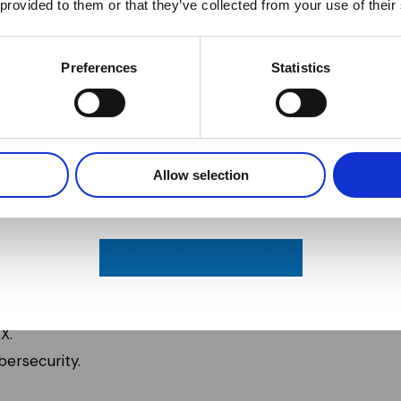
 provided to them or that they’ve collected from your use of their
Iscriviti subito
Preferences
Statistics
ificazioni più
ecnico in
Sei ancora indeciso su quale corso
scegliere?
Partecipa agli Open Days di ITS MAKER
Allow selection
Academy
ti su standard internazionali:
Calendario Open Days
ey e Omron sono tra le più ricercate.
utoCAD.
X.
bersecurity.