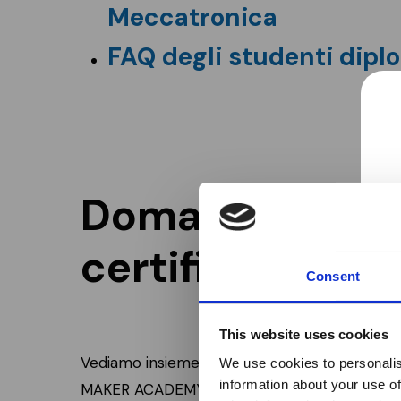
Meccatronica
FAQ degli studenti dipl
Domande e risp
certificazioni
Consent
This website uses cookies
Vediamo insieme quali sono le certificazioni p
We use cookies to personalis
information about your use of
MAKER ACADEMY ti aiuta a prepararti.