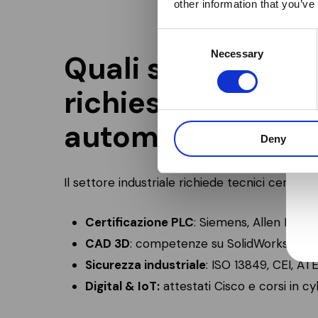
other information that you’ve
Consent
Necessary
Selection
Quali sono le cert
richieste per un t
automazione?
Deny
Il settore industriale richiede tecnici certifica
Certificazione PLC
: Siemens, Allen Bradl
CAD 3D
: competenze su SolidWorks e A
Sicurezza industriale
: ISO 13849, CEI, ATE
Digital & IoT:
attestati Cisco e corsi in cy