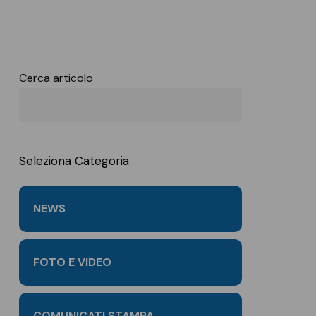
tria digitale
Forlì
Fornovo di
Taro (PR)
Cerca articolo
Modena
Parma
Piacenza
Reggio Emilia
Seleziona Categoria
Rimini
NEWS
FOTO E VIDEO
COMUNICATI STAMPA