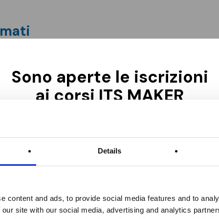
omati
Sono aperte le iscrizioni
ai corsi ITS MAKER
oste sulle
Academy per il biennio
2026–2028!
Details
Chiusura iscrizioni: 15
Ottobre – ore 15.00
iù utili per costruire una carriera tecnica e come ITS
e content and ads, to provide social media features and to analy
 our site with our social media, advertising and analytics partn