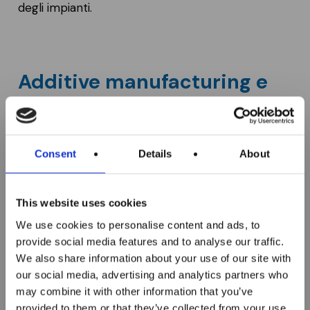
degli impianti.
Additive manufacturing e
materiali avanzati
L’additive manufacturing sta trasformando la
Consent
Details
About
progettazione meccanica, soprattutto nei
Sono aperte le
settori ad alte prestazioni
. La stampa 3D
iscrizioni ai corsi
This website uses cookies
metallica e i compositi in fibra di carbonio
ITS MAKER
We use cookies to personalise content and ads, to
permettono di ridurre peso e migliorare le
Academy per il
provide social media features and to analyse our traffic.
performance dei componenti.
We also share information about your use of our site with
biennio 2026–2028!
our social media, advertising and analytics partners who
All’interno dei
corsi ITS MAKER Academy
may combine it with other information that you’ve
dedicati alla progettazione e ai materiali,
provided to them or that they’ve collected from your use