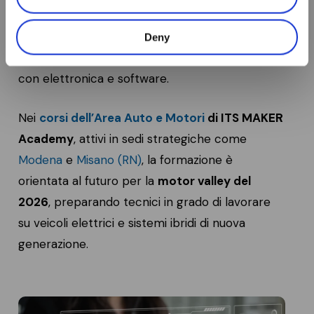
motoristica. Batterie, sistemi di gestione
termica e nuove architetture di propulsione
Deny
richiedono competenze meccaniche integrate
con elettronica e software.
Nei
corsi dell’Area Auto e Motori
di ITS MAKER
Academy
, attivi in sedi strategiche come
Modena
e
Misano (RN)
, la formazione è
orientata al futuro per la
motor valley del
2026
, preparando tecnici in grado di lavorare
su veicoli elettrici e sistemi ibridi di nuova
generazione.