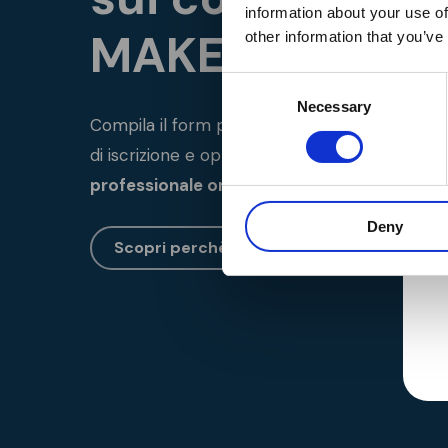
information about your use of
MAKER Acade
other information that you’ve
Consent
Necessary
Selection
Compila il form per ricevere dettagli su cors
di iscrizione e opportunità di carriera.
Costrui
professionale ora!
Deny
Scopri perchè sceglierci