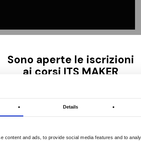
Sono aperte le iscrizioni
ai corsi ITS MAKER
Academy per il biennio
2026–2028!
Details
azioni
Chiusura iscrizioni: 15
Nome *
Ottobre – ore 15.00
di ITS
e content and ads, to provide social media features and to analy