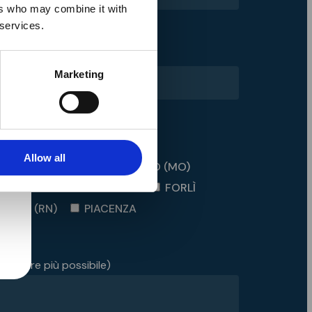
ers who may combine it with
 services.
Cellulare *
Marketing
Allow all
 / SASSUOLO (MO) / PAVULLO (MO)
RNOVO TARO
PARMA
FORLÌ
MISANO (RN)
PIACENZA
cificare più possibile)