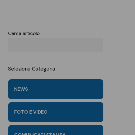
tria digitale
Forlì
Fornovo di
Taro (PR)
Cerca articolo
Modena
Parma
Piacenza
Reggio Emilia
Seleziona Categoria
Rimini
NEWS
FOTO E VIDEO
COMUNICATI STAMPA