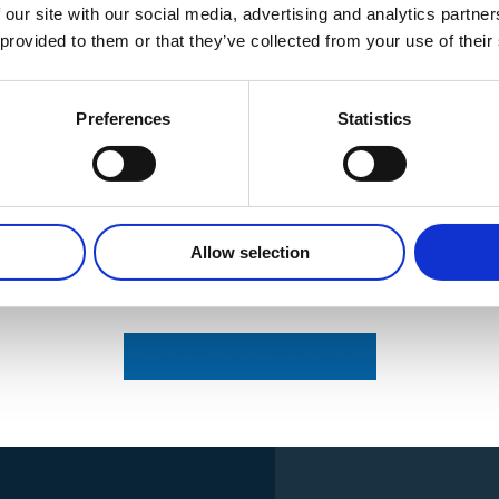
 our site with our social media, advertising and analytics partn
my
 provided to them or that they’ve collected from your use of their
Iscriviti subito
Email *
Preferences
Statistics
i, programmi, modalità
sci il tuo futuro
Sei ancora indeciso su quale corso
scegliere?
Sede di interesse *
Partecipa agli Open Days di ITS MAKER
Allow selection
BOLOGNA
MODENA
Academy
REGGIO EMILIA
FO
FAENZA
RIMINI / 
Calendario Open Days
Messaggio * (si prega di spe