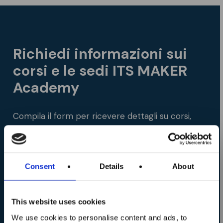
Richiedi informazioni sui
corsi e le sedi ITS MAKER
Academy
Compila il form per ricevere dettagli su corsi,
programmi, modalità di iscrizione e opportunità
di carriera.
Costruisci il tuo futuro
professionale ora!
Consent
Details
About
Sono aperte le
Scopri perchè sceglierci
iscrizioni ai corsi
This website uses cookies
ITS MAKER
We use cookies to personalise content and ads, to