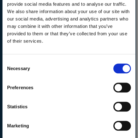
Academy per il
provide social media features and to analyse our traffic.
We also share information about your use of our site with
biennio 2026–2028!
Nome *
our social media, advertising and analytics partners who
may combine it with other information that you’ve
provided to them or that they’ve collected from your use
Chiusura iscrizioni:
Cognome *
of their services.
15 Ottobre – ore
15.00
Consent
Email *
Necessary
Selection
Iscriviti subito
Preferences
Cellulare *
Statistics
Sei ancora indeciso su quale
Sede di interesse *
corso scegliere?
Marketing
BOLOGNA
Partecipa agli Open Days di