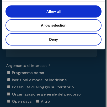
MODENA / SASSUOLO (MO) / PAVULLO (MO)
ITS MAKER Academy
REGGIO EMILIA
FORNOVO TARO
Allow all
PARMA
FORLÌ
FAENZA
Calendario Open Days
RIMINI / MISANO (RN)
PIACENZA
Allow selection
Messaggio * (si prega di specificare più possibile)
Deny
Argomento di interesse *
Programma corso
Iscrizioni e modalità iscrizione
Possibilità di alloggio sul territorio
Organizzazione generale del percorso
Open days
Altro