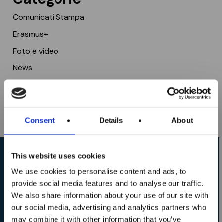
Comunicati Stampa
Erasmus+
Foto e video
News
Rassegna Stampa
Testimonianze
Consent
Details
About
Sono aperte le
iscrizioni ai corsi
This website uses cookies
ITS MAKER
We use cookies to personalise content and ads, to
Richiedi informazioni sui
Academy per il
provide social media features and to analyse our traffic.
We also share information about your use of our site with
corsi e le sedi ITS MAKER
biennio 2026–2028!
our social media, advertising and analytics partners who
Academy
may combine it with other information that you’ve