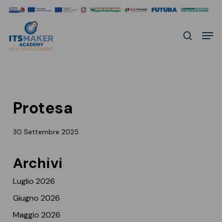
Skip
to
Men
main
search
content
Protesa
30 Settembre 2025
Home
»
Protesa
Archivi
Luglio 2026
Giugno 2026
Maggio 2026